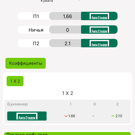
Кувата
П1
1.66
Ничья
0
П2
2.1
Коэффициенты
1 X 2
1 X 2
Букмекер
1
X
2
1.66
-
2.10
Другие события