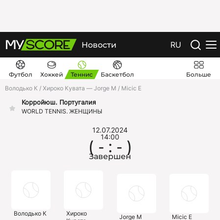
RU
Новости
Футбол
Хоккей
Теннис
Баскетбол
Больше
Володько К / Хироко Кувата — Jorge M / Micic E
Корройюш. Португалия
WORLD TENNIS. ЖЕНЩИНЫ
12.07.2024
14:00
( - : - )
Завершен
Володько К
Хироко
Jorge M
Micic E