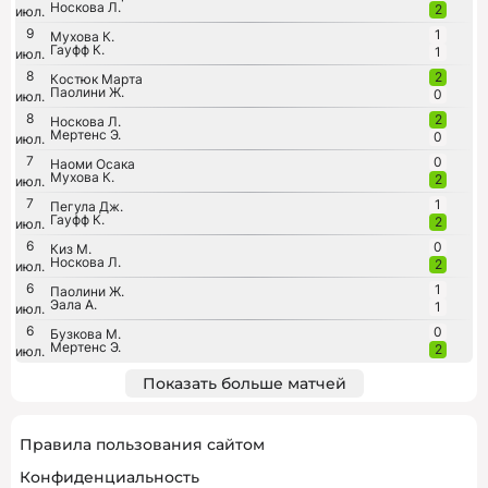
Носкова Л.
2
июл.
9
1
Мухова К.
Гауфф К.
1
июл.
8
2
Костюк Марта
Паолини Ж.
0
июл.
8
2
Носкова Л.
Мертенс Э.
0
июл.
7
0
Наоми Осака
Мухова К.
2
июл.
7
1
Пегула Дж.
Гауфф К.
2
июл.
6
0
Киз М.
Носкова Л.
2
июл.
6
1
Паолини Ж.
Эала А.
1
июл.
6
0
Бузкова М.
Мертенс Э.
2
июл.
Показать больше матчей
Правила пользования сайтом
Конфиденциальность