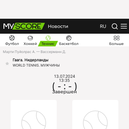
RU
Новости
Футбол
Хоккей
Теннис
Баскетбол
Больше
Марти Пуйолрас А. — Вассерманн Д.
Гаага. Нидерланды
WORLD TENNIS. МУЖЧИНЫ
13.07.2024
13:35
( - : - )
Завершен