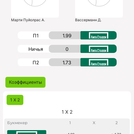
Марти Пуйолрас А.
Вассерманн Д.
П1
1.99
Ничья
0
П2
1.73
Коэффициенты
1 X 2
1 X 2
Букмекер
1
X
2