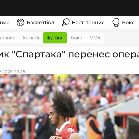
нис
Баскетбол
Наст. теннис
Бокс
теннис
Хоккей
Футбол
Бокс
ММА
к "Спартака" перенес опер
7.2023 23:15