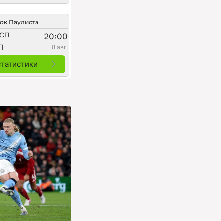
ок Паулиста
 СП
20:00
П
8 авг.
статистики