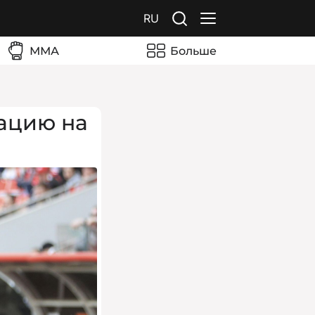
RU
ММА
Больше
ацию на