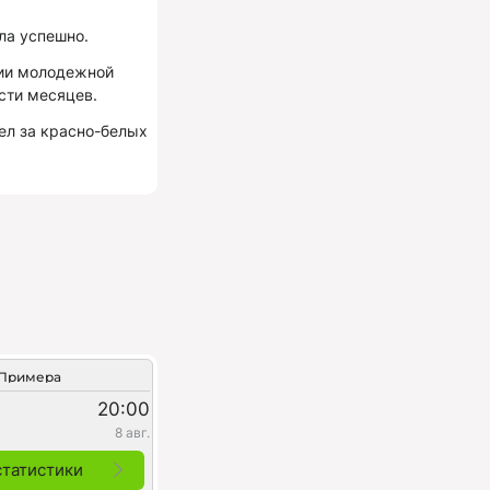
ла успешно.
нии молодежной
ести месяцев.
ел за красно-белых
Примера
20:00
8 авг.
статистики