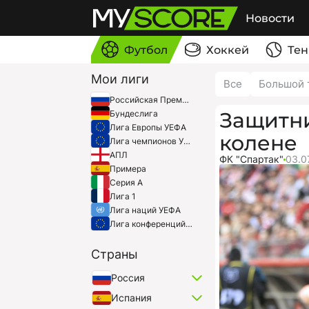
Новости
Футбол
Хоккей
Тен
Мои лиги
Все
Большой 
Российская Премьер-Лига
Защитни
Бундеслига
Лига Европы УЕФА
колене
Лига чемпионов УЕФА
АПЛ
ФК "Спартак"
03.0
Примера
Серия A
Лига 1
Лига наций УЕФА
Лига конференций УЕФА
Страны
Россия
Испания