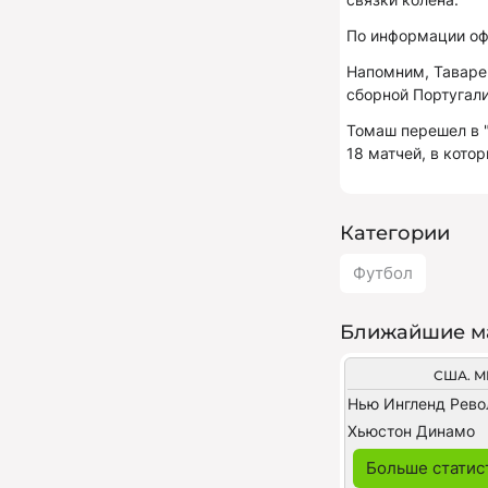
По информации оф
Напомним, Таваре
сборной Португали
Томаш перешел в "
18 матчей, в кото
Категории
Футбол
Ближайшие м
США. M
Нью Ингленд Рев
Хьюстон Динамо
Больше статис