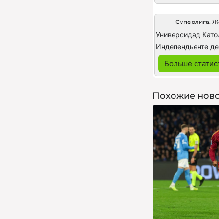
Суперлига. 
Больше статис
Похожие ново