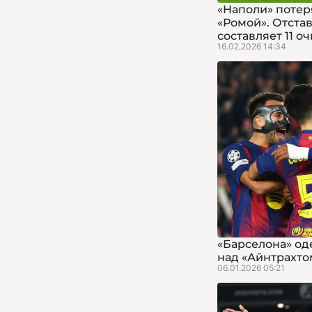
«Наполи» потеря
«Ромой». Отста
составляет 11 о
16.02.2026 14:34
«Барселона» од
над «Айнтрахто
06.01.2026 05:21