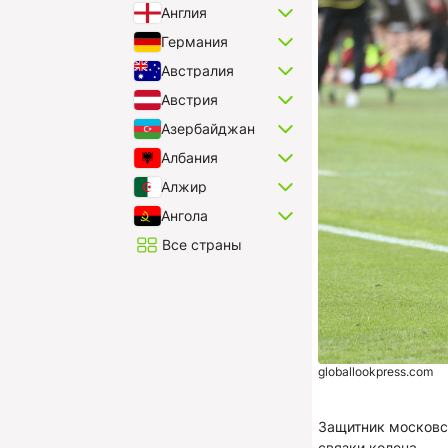
Англия
Германия
Австралия
Австрия
Азербайджан
Албания
Алжир
Ангола
Все страны
globallookpress.com
Защитник московс
связки колена.