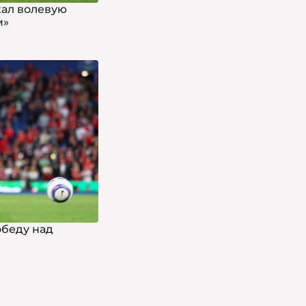
жал волевую
м»
обеду над