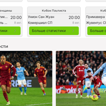
Женщины
Кубок Паулиста
Куб
Универсидад Католика (ж)
Унион Сан Жуан
Примавера
20:00
20:00
Индепендьенте дель Валье (ж)
Комершиал СП
Жувентус С
8 авг.
8 авг.
тики
Больше статистики
Больше 
сти