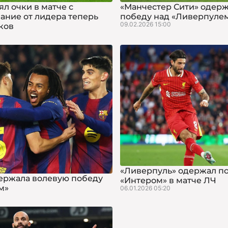
л очки в матче с
«Манчестер Сити» одер
вание от лидера теперь
победу над «Ливерпуле
09.02.2026 15:00
чков
«Ливерпуль» одержал п
ержала волевую победу
«Интером» в матче ЛЧ
м»
06.01.2026 05:20