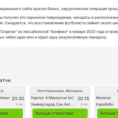
ициального сайта красно-белых, хирургическая операция прош
ш получил это серьезное повреждение, находясь в расположе
и. Ожидается, что восстановление футболиста займет около ш
Спартак" из лиссабонской "Бенфики" в январе 2023 года и пров
рых забил один мяч и отдал одну результативную передачу.
атчи
LS
Лига Насьональ. Женщины
олюшн
Карлос А.Маннуччи (ж)
Монагас
20:30
20:15
Универсидад Сан Антонио Абад (ж)
Карабобо
8 авг.
8 авг.
тики
Больше статистики
Больше 