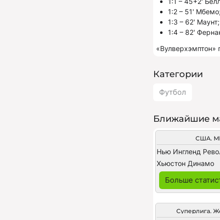
1:1 – 45+2' Бел
1:2 – 51' Мбемо
1:3 – 62' Маунт;
1:4 – 82' Ферна
«Вулверхэмптон» 
Категории
Футбол
Ближайшие м
США. M
Нью Ингленд Рев
Хьюстон Динамо
Больше статис
Суперлига. 