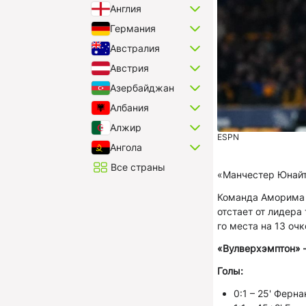
Англия
Германия
Австралия
Австрия
Азербайджан
Албания
Алжир
ESPN
Ангола
Все страны
«Манчестер Юнайте
Команда Аморима н
отстает от лидера 
го места на 13 очк
«Вулверхэмптон» 
Голы:
0:1 – 25' Ферн