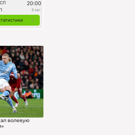
 СП
20:00
П
8 авг.
статистики
жал волевую
м»