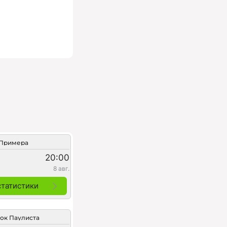
Примера
20:00
8 авг.
статистики
ок Паулиста