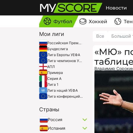
Новости
Футбол
Хоккей
Тен
Мои лиги
Все
Большой 
Российская Премьер-Лига
«МЮ» по
Бундеслига
Лига Европы УЕФА
таблиц
Лига чемпионов УЕФА
АПЛ
Владимир Сороки
Примера
Серия A
Лига 1
Лига наций УЕФА
Лига конференций УЕФА
Страны
Россия
Испания