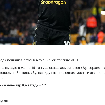
д» поднялся в топ-6 в турнирной таблице АПЛ.
а выезде в матче 15-го тура оказалась сильнее «Вулверхэмпто
теперь на 8 очков. «Вулвз» идут на последнем месте и отстают о
ов.
– «Манчестер Юнайтед» – 1:4
андеш;