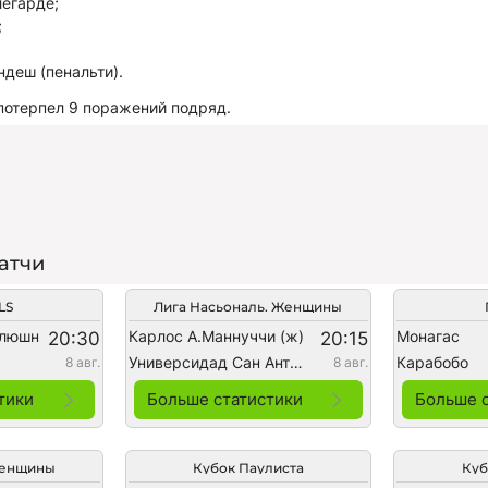
легарде;
;
ндеш (пенальти).
потерпел 9 поражений подряд.
атчи
LS
Лига Насьональ. Женщины
олюшн
Карлос А.Маннуччи (ж)
Монагас
20:30
20:15
Универсидад Сан Антонио Абад (ж)
Карабобо
8 авг.
8 авг.
тики
Больше статистики
Больше 
Женщины
Кубок Паулиста
Куб