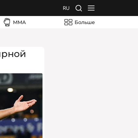
RU
ММА
Больше
ирной