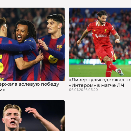
«Ливерпуль» одержал п
ержала волевую победу
«Интером» в матче ЛЧ
м»
06.01.2026 05:20