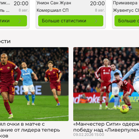
Универсидад Католика (ж)
Унион Сан Жуан
Примавера
20:00
20:00
Индепендьенте дель Валье (ж)
Комершиал СП
Жувентус С
8 авг.
8 авг.
тики
Больше статистики
Больше 
сти
л очки в матче с
«Манчестер Сити» одер
вание от лидера теперь
победу над «Ливерпуле
09.02.2026 15:00
чков