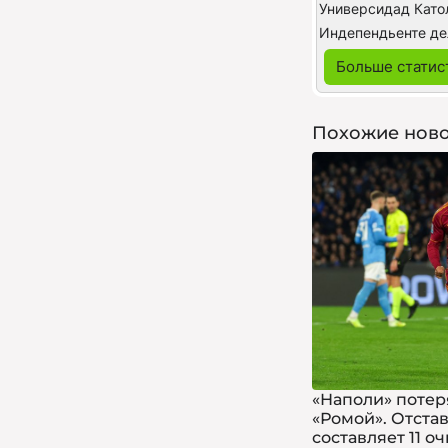
Больше статис
Похожие ново
«Наполи» потеря
«Ромой». Отста
составляет 11 о