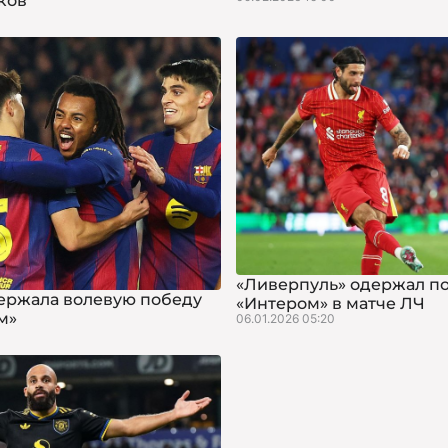
чков
«Ливерпуль» одержал п
ержала волевую победу
«Интером» в матче ЛЧ
м»
06.01.2026 05:20