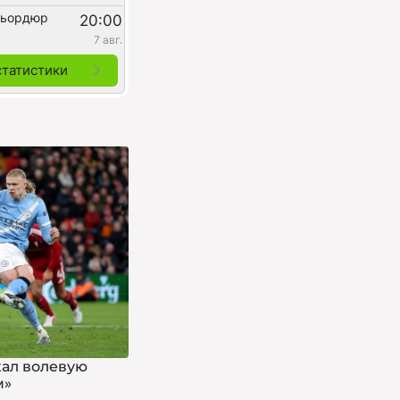
фьордюр
20:00
7 авг.
статистики
жал волевую
м»