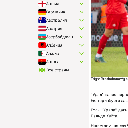
Англия
Германия
Австралия
Австрия
Азербайджан
Албания
Алжир
Ангола
Все страны
Edgar Breshchanov/glo
"Урал" нанес пора
Екатеринбурге зав
Голы "Урала" даль
Бальде Кейта.
Напомним, первый