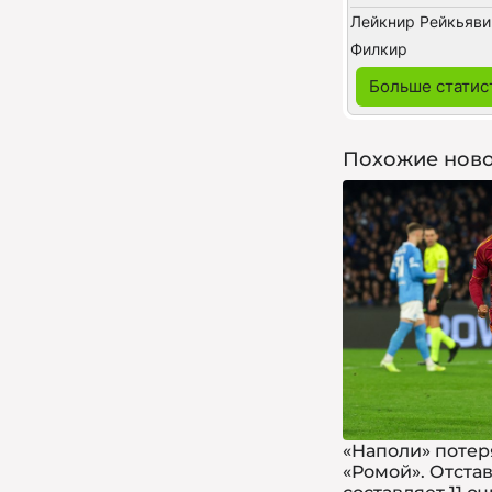
Лейкнир Рейкьяви
Филкир
Больше статис
Похожие ново
«Наполи» потеря
«Ромой». Отста