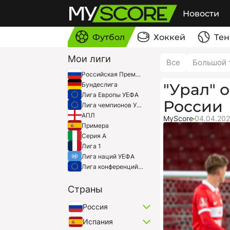
Новости
Футбол
Хоккей
Тен
Мои лиги
Все
Большой 
Российская Премьер-Лига
"Урал" 
Бундеслига
Лига Европы УЕФА
России
Лига чемпионов УЕФА
АПЛ
MyScore
04.04.202
Примера
Серия A
Лига 1
Лига наций УЕФА
Лига конференций УЕФА
Страны
Россия
Испания