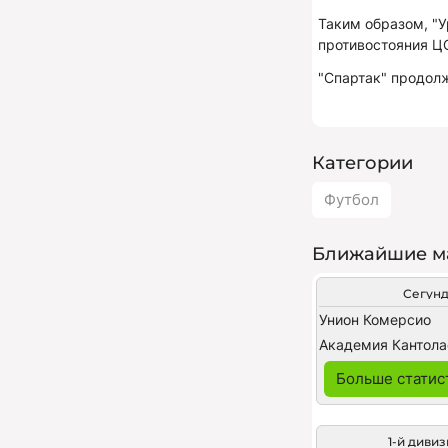
Таким образом, "У
противостояния ЦС
"Спартак" продолж
Категории
Футбол
Ближайшие м
Сегун
Унион Комерсио
Академия Кантола
Больше статис
1-й диви