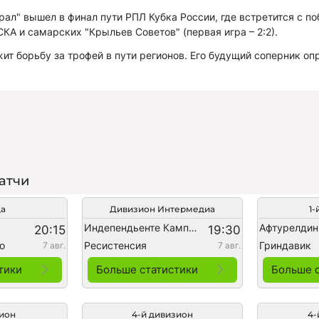
рал" вышел в финал пути РПЛ Кубка России, где встретится с п
КА и самарских "Крыльев Советов" (первая игра – 2:2).
ит борьбу за трофей в пути регионов. Его будущий соперник оп
атчи
да
Дивизион Интермедиа
1-
Индепендьенте Кампо Гранде
Афтурелдин
20:15
19:30
о
Ресистенсия
Гриндавик
7 авг.
7 авг.
тики
Больше статистики
Больше 
зион
4-й дивизион
4-