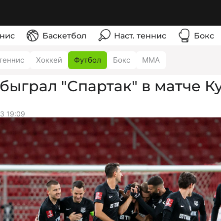
нис
Баскетбол
Наст. теннис
Бокс
теннис
Хоккей
Футбол
Бокс
ММА
обыграл "Спартак" в матче К
3 19:09