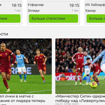
к
Улфарнир
ИХ Хабнар
19:15
19:15
Эллиди
Хамар
7 авг.
7 авг.
тики
Больше статистики
Больше 
сти
л очки в матче с
«Манчестер Сити» одер
вание от лидера теперь
победу над «Ливерпуле
09.02.2026 15:00