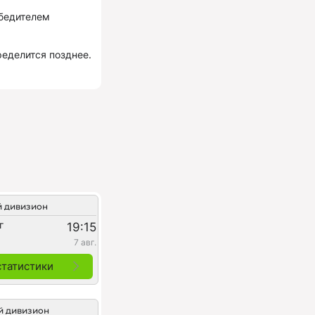
обедителем
ределится позднее.
й дивизион
г
19:15
7 авг.
статистики
й дивизион