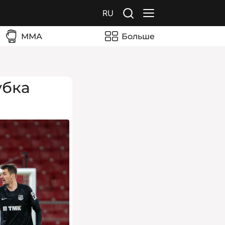
RU
ММА
Больше
убка