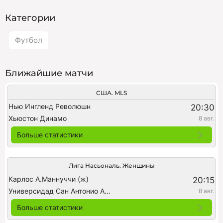
Категории
Футбол
Ближайшие матчи
США. MLS
Нью Ингленд Революшн
20:30
Хьюстон Динамо
8 авг.
Больше статистики
Лига Насьональ. Женщины
Карлос А.Маннуччи (ж)
20:15
Универсидад Сан Антонио Абад (ж)
8 авг.
Больше статистики