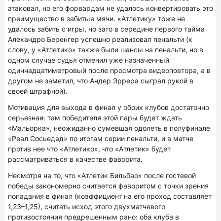
атаковал, но его форвардам не удалось конвертировать это
преимущество в забитые мячи. «Атлетику» тоже не
удалось забить с игры, но зато в середине первого тайма
Алехандро Беренгер успешно реализовал пенальти (к
слову, у «Атлетико» также были шансы на пенальти, но в
одном случае судья отменил уже назначенный
одиннадцатиметровый после просмотра видеоповтора, а в
другом не заметил, что Андер Эррера сыграл рукой в
своей штрафной).
Мотивация для выхода в финал у обоих клубов достаточно
серьезная: там победителя этой пары будет ждать
«Мальорка», неожиданно сумевшая одолеть в полуфинале
«Реал Сосьедад» по итогам серии пенальти, и в матче
против нее что «Атлетико», что «Атлетик» будет
рассматриваться в качестве фаворита.
Несмотря на то, что «Атлетик Бильбао» после гостевой
победы закономерно считается фаворитом с точки зрения
попадания в финал (коэффициент на его проход составляет
1,23–1,25), считать исход этого двухматчевого
противостояния предрешенным рано: оба клуба в