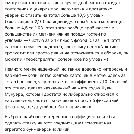
смогут быстро забить гол (а лучше два), можно ожидать
повторения сценария прошлого матча и достаточно
уверенно ставить на тотал больше 10,5 угловых
(коэффициент 2,10), на индивидуальный тотал мадридцев
больше 4,5 за 1,63 (этот тотал вообще пробивается в
большинстве их матчей) или на победу гостей по
угловым — чистую за 2,12 либо с форой (0) за 1,94 (этот
вариант наименее надежен, поскольку если «Атлетик»
пропустит или просто решит не отсиживаться в обороне, он
может и «перестрелять» соперников по угловым).
Немного менее надежный, но также довольно интересный
вариант — количество желтых карточек в матче: здесь за
тотал больше 5,5 предлагается коэффициент 2,10. Опасной
эту ставку делает назначенный на матч судья Хуан
Мунуэра, который достаточно либерально относится к
нарушениям, часто ограничиваясь простой фиксацией
фола там, где другой дал бы «горчичник».
Выбрать наиболее интересные коэффициенты, чтобы
сделать ставку на этот поединок, вам поможет наш
агрегатор букмекерских линий
.