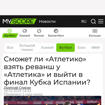
RU
Новости
Футбол
Хоккей
Теннис
Баскетбол
Больше
Большой
Все
Хоккей
Футбол
Бокс
ММА
теннис
Сможет ли «Атлетико»
взять реванш у
«Атлетика» и выйти в
финал Кубка Испании?
Дмитрий Спирин
29.02.2024 14:42
Обновлено 2 года назад