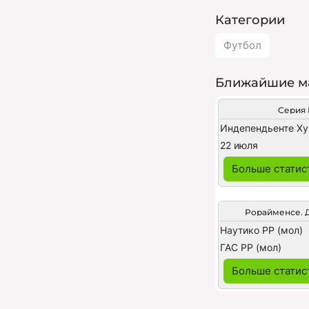
Категории
Футбол
Ближайшие м
Серия 
22 июля
Больше статис
Рорайменсе. Д
Наутико РР (мол)
ГАС РР (мол)
Больше статис