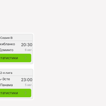
Серия B
охибланко
20:30
Доминго
6 авг.
статистики
2-я лига
ь-Эсте
23:00
 Панама
5 авг.
статистики