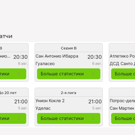
атчи
B
Серия B
Индепендьенте Хуниорс
Сан Антонио Ибарра
Атлетико Р
20:30
20:30
Гуаласео
ДСД Санто 
6 авг.
6 авг.
тики
Больше статистики
Больше 
о 20 лет
2-я лига
Унион Кокле 2
Потрос-дел
21:00
21:00
Уделас
Сан Мартин
5 авг.
5 авг.
тики
Больше статистики
Больше 