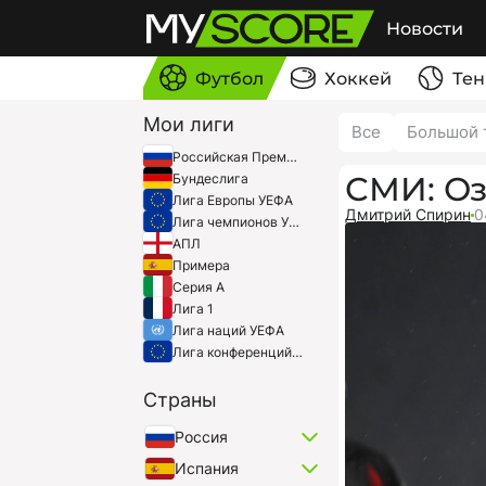
Новости
Футбол
Хоккей
Тен
Мои лиги
Все
Большой 
Российская Премьер-Лига
СМИ: Оз
Бундеслига
Лига Европы УЕФА
Дмитрий Спирин
0
Лига чемпионов УЕФА
АПЛ
Примера
Серия A
Лига 1
Лига наций УЕФА
Лига конференций УЕФА
Страны
Россия
Испания