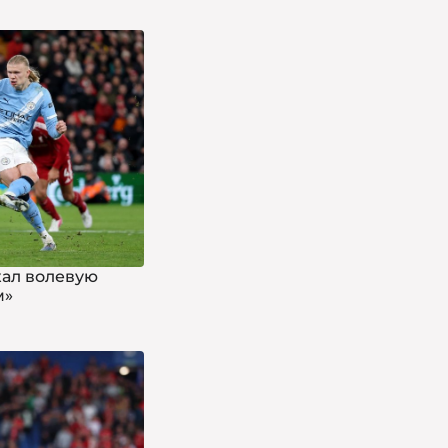
жал волевую
м»