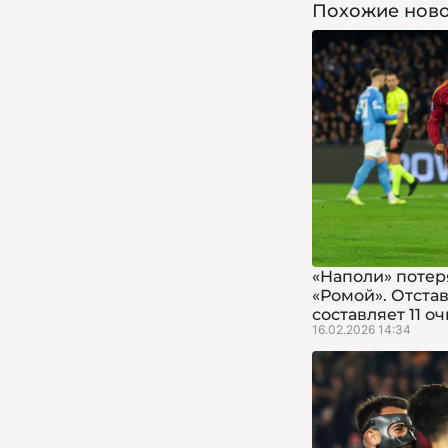
Похожие ново
«Наполи» потеря
«Ромой». Отста
составляет 11 о
16.02.2026 14:34