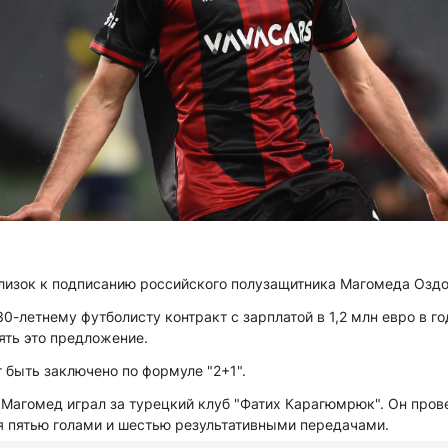
лизок к подписанию российского полузащитника Магомеда Оздо
-летнему футболисту контракт с зарплатой в 1,2 млн евро в го
ять это предложение.
 быть заключено по формуле "2+1".
Магомед играл за турецкий клуб "Фатих Карагюмрюк". Он прове
я пятью голами и шестью результативными передачами.