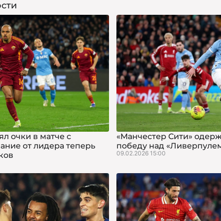
сти
л очки в матче с
«Манчестер Сити» одер
вание от лидера теперь
победу над «Ливерпуле
09.02.2026 15:00
чков