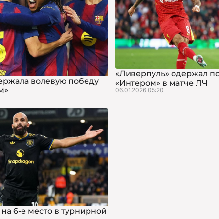
«Ливерпуль» одержал п
ержала волевую победу
«Интером» в матче ЛЧ
м»
06.01.2026 05:20
на 6-е место в турнирной