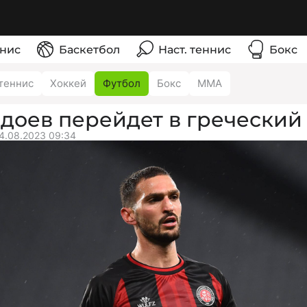
нис
Баскетбол
Наст. теннис
Бокс
теннис
Хоккей
Футбол
Бокс
ММА
доев перейдет в гречески
4.08.2023 09:34