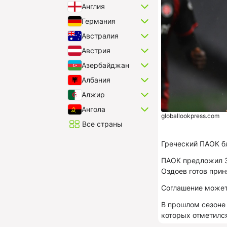
Англия
Германия
Австралия
Австрия
Азербайджан
Албания
Алжир
Ангола
globallookpress.com
Все страны
Греческий ПАОК б
ПАОК предложил 30
Оздоев готов прин
Соглашение может
В прошлом сезоне 
которых отметилс