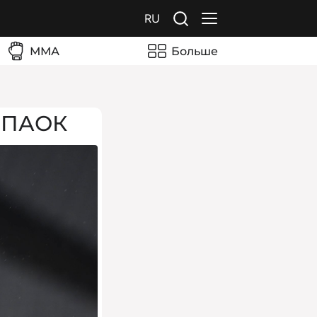
RU
ММА
Больше
й ПАОК