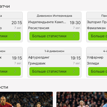
атчи
да
Дивизион Интермедиа
При
Индепендьенте Кампо Гранде
Эшторил Пр
20:15
19:30
о
Ресистенсия
Фамаликан
7 авг.
7 авг.
тики
Больше статистики
Больше 
зион
1-й дивизион
4-
к
Афтурелдинг
Улфарнир
19:15
19:15
Гриндавик
Эллиди
7 авг.
7 авг.
тики
Больше статистики
Больше 
сти