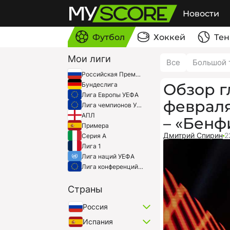
Новости
Футбол
Хоккей
Тен
Мои лиги
Все
Большой 
Российская Премьер-Лига
Обзор г
Бундеслига
Лига Европы УЕФА
февраля,
Лига чемпионов УЕФА
АПЛ
– «Бенф
Примера
Дмитрий Спирин
2
Серия A
Лига 1
Лига наций УЕФА
Лига конференций УЕФА
Страны
Россия
Испания