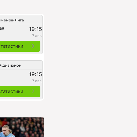
мейра-Лига
ая
19:15
7 авг.
статистики
й дивизион
19:15
7 авг.
статистики