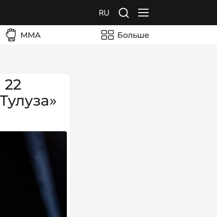
RU
ММА
Больше
 22
«Тулуза»