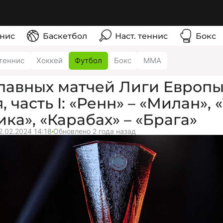
нис
Баскетбол
Наст. теннис
Бокс
теннис
Хоккей
Футбол
Бокс
ММА
лавных матчей Лиги Европы
 часть I: «Ренн» – «Милан», 
ика», «Карабах» – «Брага»
2.02.2024 14:18
Обновлено 2 года назад