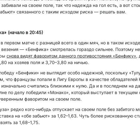
 забивали на своем поле, так что надежда на гол есть, а вот ст
 забьют» связанного с таким исходом риска — решать вам.
ка» (начало в 20:45)
 в первом матче с разницей всего в один мяч, но в таком исход
 везения — «Бенфика» смотрелась гораздо сильнее. Поэтому не
еры
снова видят фаворитом данного противостояния «Бенфику»
,
,80 на хозяев поля и 3,70–3,80 на ничью.
победу «Бенфики» не выглядит особо надежной, поскольку «Тул
м, что французы попали в Лигу Европы в качестве обладателей 
 изначально считались близкими к нулю. Да и в последнем на 
лне по делу победили «Монако», который выступает в текущем 
 уверенным фаворитом на своем поле.
луза» редко кого-нибудь отпускает на своем поле без забитого м
ставка на «обе забьют» за 1,62–1,63. Чуть более рискованную ст
зять за 1,68–1,75.