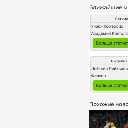
Ближайшие м
Сегун
Унион Комерсио
Академия Кантола
Больше статис
1-й диви
Лейкнир Рейкьяви
Филкир
Больше статис
Похожие ново