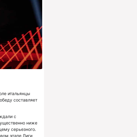
оле итальянцы
победу составляет
еждали с
существенно ниже
щему серьезного.
вом этапе Лиги