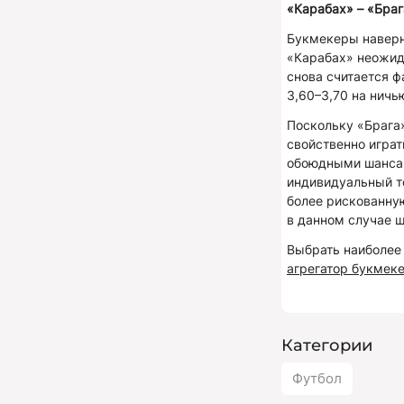
«Карабах» – «Браг
Букмекеры наверн
«Карабах» неожида
снова считается ф
3,60–3,70 на ничь
Поскольку «Брага
свойственно играт
обоюдными шансам
индивидуальный то
более рискованную
в данном случае ш
Выбрать наиболее 
агрегатор букмек
Категории
Футбол