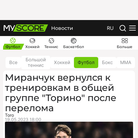
RU
Новости
Футбол
Хоккей
Теннис
Баскетбол
Больше
Большой
Все
Хоккей
Футбол
Бокс
ММА
теннис
Миранчук вернулся к
тренировкам в общей
группе "Торино" после
перелома
Toro
19.05.2023 18:00