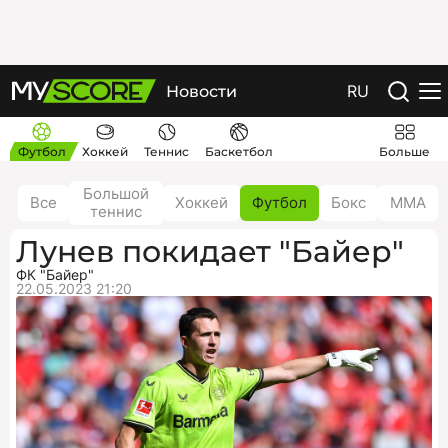
RU
Новости
Футбол
Хоккей
Теннис
Баскетбол
Больше
Большой
Все
Хоккей
Футбол
Бокс
ММА
теннис
Лунев покидает "Байер"
ФК "Байер"
22.05.2023 21:20