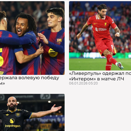
«Ливерпуль» одержал п
ержала волевую победу
«Интером» в матче ЛЧ
м»
06.01.2026 05:20