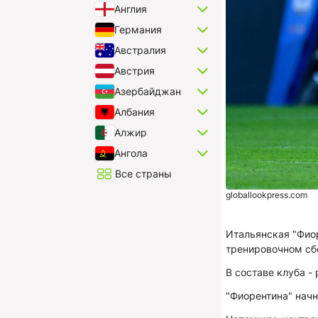
Англия
Германия
Австралия
Австрия
Азербайджан
Албания
Алжир
Ангола
Все страны
globallookpress.com
Итальянская "Фиор
тренировочном сб
В составе клуба -
"Фиорентина" начн