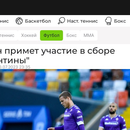
нис
Баскетбол
Наст. теннис
Бокс
теннис
Хоккей
Футбол
Бокс
ММА
 примет участие в сборе
нтины"
0.07.2023 23:35