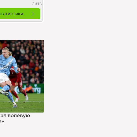
7 авг.
статистики
жал волевую
м»