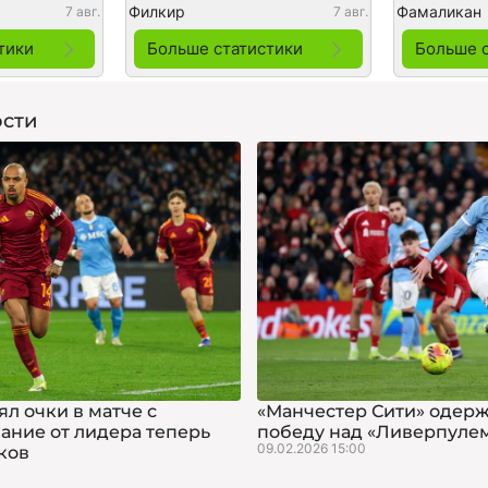
Филкир
Фамаликан
7 авг.
7 авг.
тики
Больше статистики
Больше 
сти
л очки в матче с
«Манчестер Сити» одер
вание от лидера теперь
победу над «Ливерпуле
09.02.2026 15:00
чков