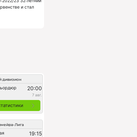
е‑2022/23 32‑летний
рвенстве и стал
й дивизион
фьордюр
20:00
7 авг.
статистики
мейра-Лига
ая
19:15