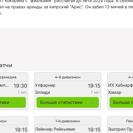
т Кокорина с "фиалками" рассчитан до лета 2024 года. В сезон
л на правах аренды за кипрский "Арис". Он забил 13 мячей в пе
.
атчи
термедиа
4-й дивизион
4-
Индепендьенте Кампо Гранде
Улфарнир
ИХ Хабнар
19:30
19:15
Эллиди
Хамар
7 авг.
7 авг.
тики
Больше статистики
Больше 
зион
1-й дивизион
При
Лейкнир Рейкьявик
Эшторил Пр
19:15
19:15