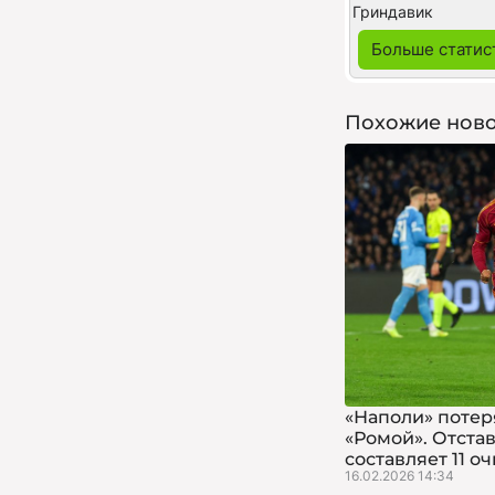
Гриндавик
Больше статис
Похожие ново
«Наполи» потеря
«Ромой». Отста
составляет 11 о
16.02.2026 14:34