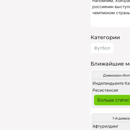
Напомним, контрак
россиянин выступа
чемпионом страны
Категории
Футбол
Ближайшие м
Дивизион Ин
Ресистенсия
Больше статис
1-й диви
Афтурелдинг