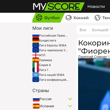
Новости
Футбол
Хоккей
Тен
Мои лиги
Все
Большой 
Российская Премьер-Лига
Кокорин
Бундеслига
Лига Европы УЕФА
"Фиоре
Лига чемпионов УЕФА
АПЛ
Дмитрий Спирин
1
Примера
Серия A
Лига 1
Лига наций УЕФА
Лига конференций УЕФА
Страны
Россия
Испания