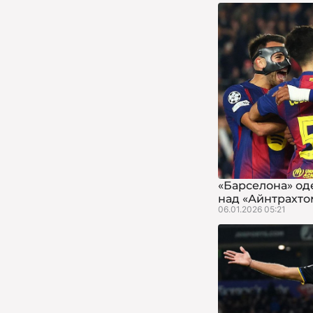
«Барселона» од
над «Айнтрахто
06.01.2026 05:21