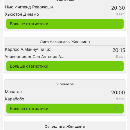
Нью Ингленд Революшн
20:30
Хьюстон Динамо
8 авг.
Больше статистики
Лига Насьональ. Женщины
Карлос А.Маннуччи (ж)
20:15
Универсидад Сан Антонио Абад (ж)
8 авг.
Больше статистики
Примера
Монагас
20:00
Карабобо
8 авг.
Больше статистики
Суперлига. Женщины