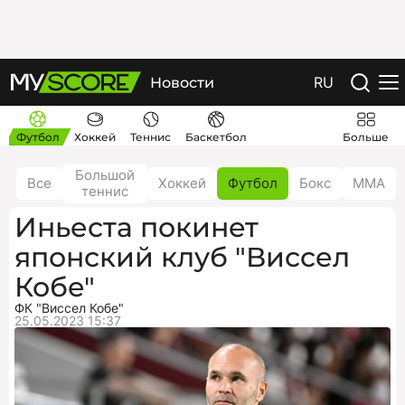
RU
Новости
Футбол
Хоккей
Теннис
Баскетбол
Больше
Большой
Все
Хоккей
Футбол
Бокс
ММА
теннис
Иньеста покинет
японский клуб "Виссел
Кобе"
ФК "Виссел Кобе"
25.05.2023 15:37