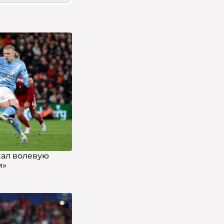
жал волевую
м»