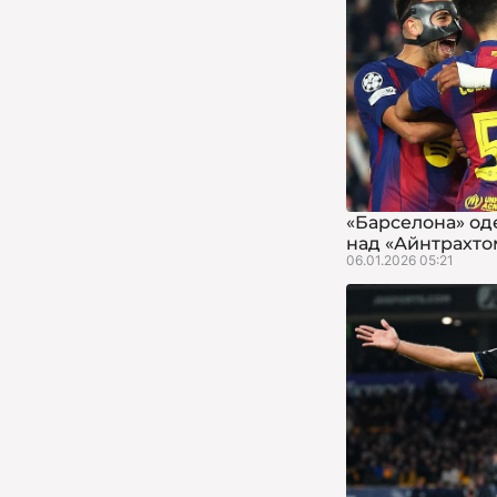
«Барселона» од
над «Айнтрахто
06.01.2026 05:21