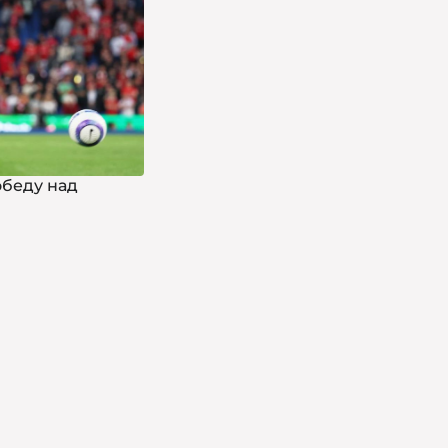
обеду над