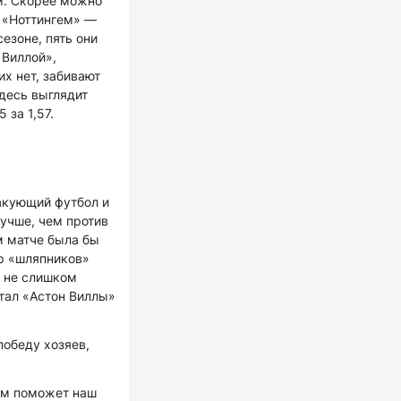
ом. Скорее можно
а «Ноттингем» —
сезоне, пять они
 Виллой»,
х нет, забивают
здесь выглядит
 за 1,57.
такующий футбол и
учше, чем против
м матче была бы
ир «шляпников»
е не слишком
отал «Астон Виллы»
победу хозяев,
вам поможет наш