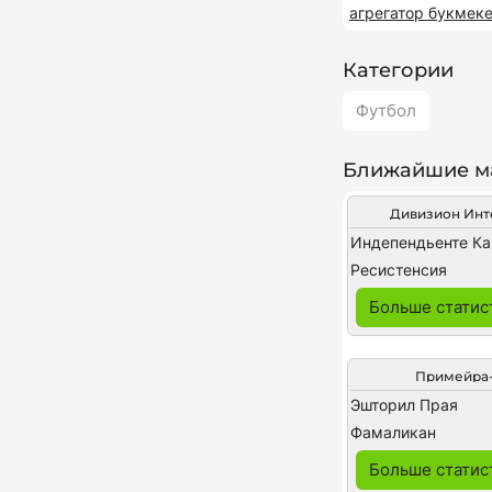
агрегатор букмек
Категории
Футбол
Ближайшие м
Дивизион Ин
Ресистенсия
Больше статис
Примейра
Эшторил Прая
Фамаликан
Больше статис