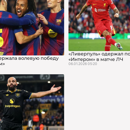
«Ливерпуль» одержал п
ержала волевую победу
«Интером» в матче ЛЧ
м»
06.01.2026 05:20