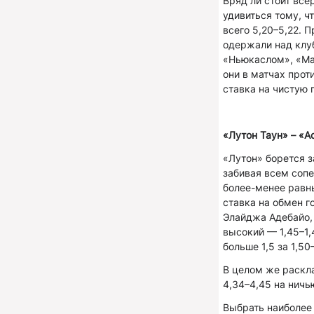
Вряд ли стоит все
удивиться тому, 
всего 5,20–5,22. 
одержали над клуб
«Ньюкаслом», «Ман
они в матчах прот
ставка на чистую 
«Лутон Таун» – «А
«Лутон» борется з
забивая всем сопе
более-менее равны
ставка на обмен г
Элайджа Адебайо, 
высокий — 1,45–1,
больше 1,5 за 1,50–
В целом же раскла
4,34–4,45 на ничью
Выбрать наиболее 