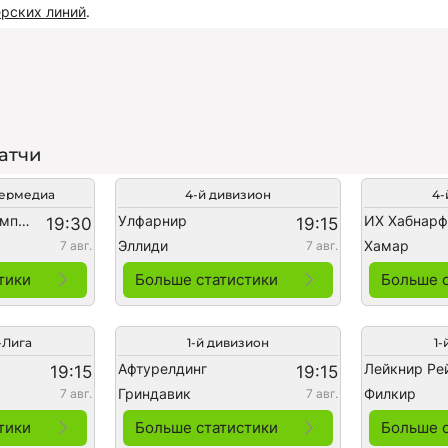
ерских линий
.
атчи
термедиа
4-й дивизион
4-
Индепендьенте Кампо Гранде
Улфарнир
ИХ Хабнар
19:30
19:15
Эллиди
Хамар
7 авг.
7 авг.
тики
Больше статистики
Больше 
-Лига
1-й дивизион
1-
Афтурелдинг
Лейкнир Ре
19:15
19:15
Гриндавик
Филкир
7 авг.
7 авг.
тики
Больше статистики
Больше 