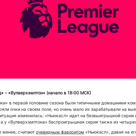
» – «Вулверхэмптон» (начало в 18:00 МСК)
олки» в первой половине сезона были типичными домашними ко
ряли очки на своем поле, но очень мало их зарабатывали на вые
ситуация изменилась: «Ньюкасл» идет на безвыигрышной серии 
 а у «Вулверхэмптона» беспроигрышная серия также из четырех
е менее, считают
очевидным фаворитом
«Ньюкасл», давая на его