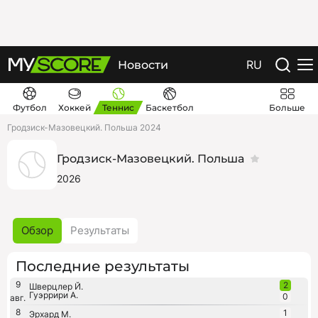
RU
Новости
Футбол
Хоккей
Теннис
Баскетбол
Больше
Гродзиск-Мазовецкий. Польша 2024
Гродзиск-Мазовецкий. Польша
2026
Обзор
Результаты
Последние результаты
9
2
Шверцлер Й.
Гуэррири А.
0
авг.
8
1
Эрхард М.