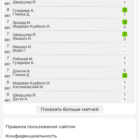
Шверцлер Й.
1
авг.
8
2
Гуэррири А.
Глинка Д.
1
авг.
7
2
Эрхард М.
Марреро Курбело И.
0
авг.
7
1
Шверцлер Й.
Ивашко И.
0
авг.
7
-
Ивашко И.
Майо Г.
-
авг.
7
1
Рибекай М.
Гуэррири А.
1
авг.
7
0
Донски А.
Глинка Д.
2
авг.
6
1
Марреро Курбело И.
Касниковский М.
1
авг.
6
1
Шверцлер Й.
Дугаз А.
1
авг.
Показать больше матчей
Правила пользования сайтом
Конфиденциальность