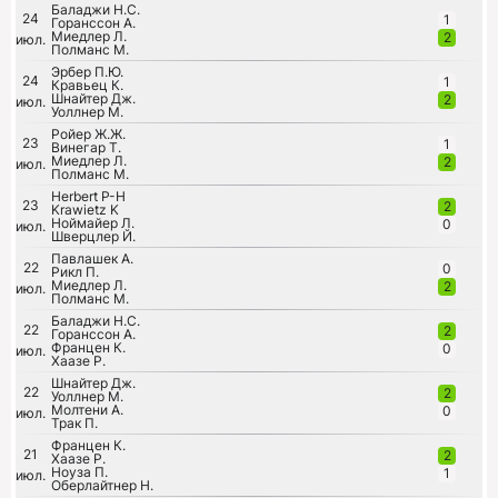
Баладжи Н.С.
24
1
Горанссон А.
Миедлер Л.
2
июл.
Полманс М.
Эрбер П.Ю.
24
1
Кравьец К.
Шнайтер Дж.
2
июл.
Уоллнер М.
Ройер Ж.Ж.
23
1
Винегар Т.
Миедлер Л.
2
июл.
Полманс М.
Herbert P-H
23
2
Krawietz K
Ноймайер Л.
0
июл.
Шверцлер Й.
Павлашек А.
22
0
Рикл П.
Миедлер Л.
2
июл.
Полманс М.
Баладжи Н.С.
22
2
Горанссон А.
Францен К.
0
июл.
Хаазе Р.
Шнайтер Дж.
22
2
Уоллнер М.
Молтени А.
0
июл.
Трак П.
Францен К.
21
2
Хаазе Р.
Ноуза П.
1
июл.
Оберлайтнер Н.