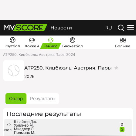
RU
Новости
Футбол
Хоккей
Теннис
Баскетбол
Больше
ATP250. Кицбюэль. Австрия. Пары 2024
ATP250. Кицбюэль. Австрия. Пары
2026
Обзор
Результаты
Последние результаты
Шнайтер Дж.
25
0
Уоллнер М.
Миедлер Л.
2
июл.
Полманс М.