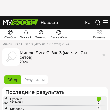
RU
Новости
Футбол
Хоккей
Теннис
Баскетбол
Больше
Минск. Лига C. Зал 3 (матч из 7-и сетов) 2024
Минск. Лига C. Зал 3 (матч из 7-и
сетов)
2026
Обзор
Результаты
Последние результаты
4
4
Бусов М.
Якимец Е.
0
авг.
4
1
Киселев Д.