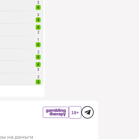
3
4
3
4
4
2
1
4
2
4
4
3
2
4
ры на деньги