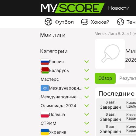
Новости
Футбол
Хоккей
Тен
Минск. Лига B. Зал 1 (
Мои лиги
Мин
Категории
202
Россия
Беларусь
Обзор
Резуль
Мастерс
Международные
Последние 
Международные. Микст
6 авг.
Кисе
Олимпиада 2024
Щадь
Завершен
Польша
6 авг.
Казак
Карас
Завершен
СТРИМ
6 авг.
Кисе
Карас
Завершен
Украина