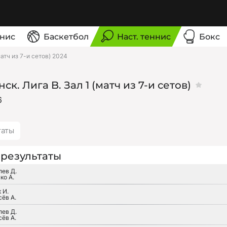
нис
Баскетбол
Наст. теннис
Бокс
матч из 7-и сетов) 2024
ск. Лига B. Зал 1 (матч из 7-и сетов)
6
таты
результаты
лев Д.
ко А.
 И.
ёв А.
лев Д.
ёв А.