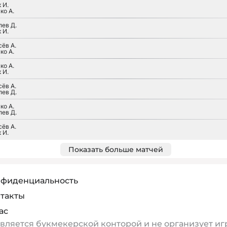
 И.
ко А.
лев Д.
 И.
ёв А.
ко А.
ко А.
 И.
ёв А.
лев Д.
ко А.
лев Д.
ёв А.
 И.
Показать больше матчей
фиденциальность
такты
ас
является букмекерской конторой и не организует иг