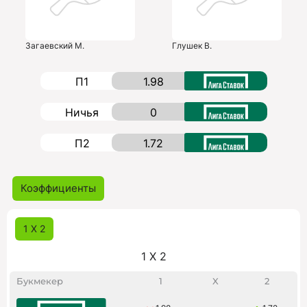
Загаевский М.
Глушек В.
П1
1.98
Ничья
0
П2
1.72
Коэффициенты
1 X 2
1 X 2
Букмекер
1
X
2