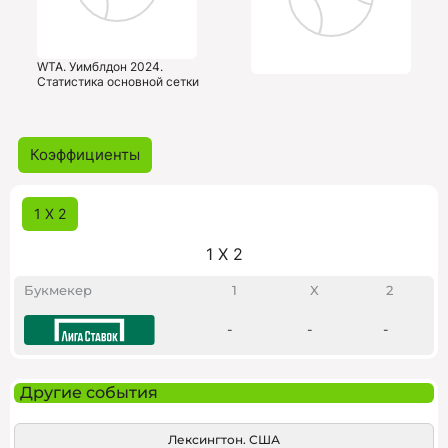
WTA. Уимблдон 2024.
Статистика основной сетки
Коэффициенты
1 X 2
1 X 2
Букмекер
1
X
2
-
-
-
Другие события
Лексингтон. США