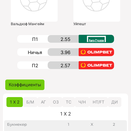
Вальдхоф Мангейм
Уйпешт
П1
2.55
Ничья
3.96
П2
2.57
Коэффициенты
1 X 2
Б/M
АГ
ОЗ
ТС
Ч/Н
HT/FT
ДИ
1 X 2
Букмекер
1
X
2