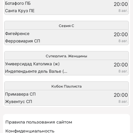
Ботафого ПБ
20:00
Санта Круз ПЕ
8 авг.
Серия C
Фигейренсе
20:00
Ферровиария СП
8 авг.
Суперлига. Женщины
Универсидад Католика (ж)
20:00
Индепендьенте дель Валье (ж)
8 авг.
Кубок Паулиста
Примавера СП
20:00
Жувентус СП
8 авг.
Правила пользования сайтом
Конфиденциальность