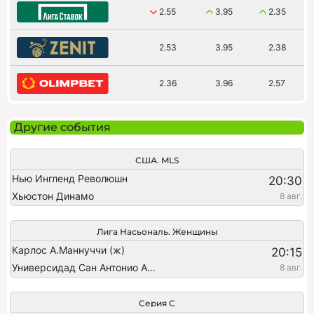
2.55
3.95
2.35
2.53
3.95
2.38
2.36
3.96
2.57
Другие события
США. MLS
Нью Ингленд Революшн
20:30
Хьюстон Динамо
8 авг.
Лига Насьональ. Женщины
Карлос А.Маннуччи (ж)
20:15
Универсидад Сан Антонио Абад (ж)
8 авг.
Серия C