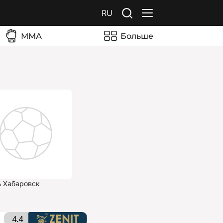
RU
ММА
Больше
 Хабаровск
4.4