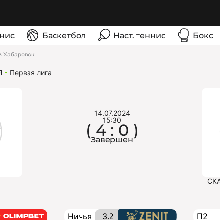
нис
Баскетбол
Наст. теннис
Бокс
А Хабаровск
Я
Первая лига
14.07.2024
15:30
( 4 : 0 )
Завершен
СКА
Ничья
3.2
П2