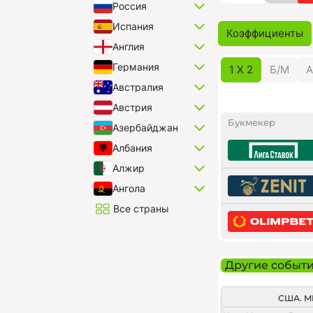
Россия
Испания
Коэффициенты
Англия
Германия
1 X 2
Б/M
А
Австралия
Австрия
Букмекер
Азербайджан
Албания
Алжир
Ангола
Все страны
Другие событ
США. M