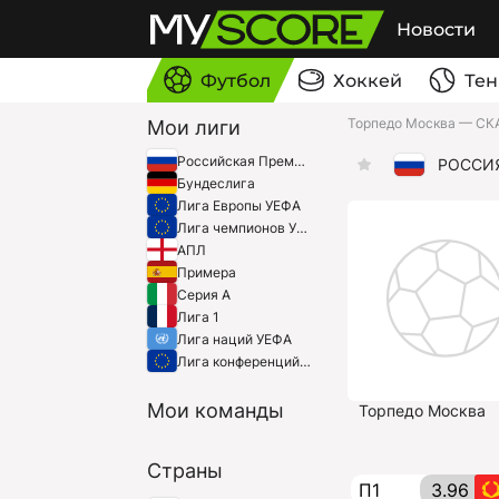
Новости
Футбол
Хоккей
Тен
Торпедо Москва — СК
Мои лиги
Российская Премьер-Лига
РОССИ
Бундеслига
Лига Европы УЕФА
Лига чемпионов УЕФА
АПЛ
Примера
Серия A
Лига 1
Лига наций УЕФА
Лига конференций УЕФА
Мои команды
Торпедо Москва
Страны
П1
3.96