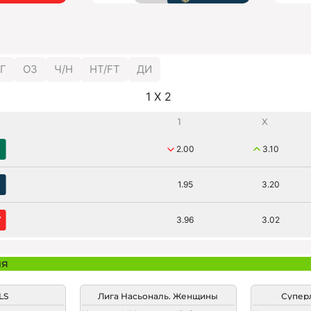
Г
ОЗ
Ч/Н
HT/FT
ДИ
1 X 2
1
X
2.00
3.10
1.95
3.20
3.96
3.02
ия
LS
Лига Насьональ. Женщины
Супер