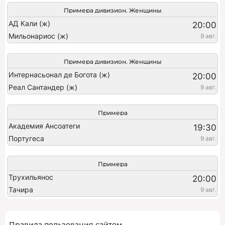
Примера дивизион. Женщины
АД Кали (ж)
20:00
Мильонариос (ж)
9 авг.
Примера дивизион. Женщины
Интернасьонал де Богота (ж)
20:00
Реал Сантандер (ж)
9 авг.
Примера
Академия Ансоатеги
19:30
Португеса
9 авг.
Примера
Трухильянос
20:00
Тачира
9 авг.
Правила пользования сайтом