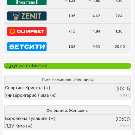
1.38
4.90
7.20
1.36
4.62
7.84
7.12
4.84
1.36
1.08
9.60
20.00
Другие события
Лига Насьональ. Женщины
Спортинг Кристал (ж)
20:15
Университарио Лима (ж)
9 авг.
Суперлига. Женщины
Барселона Гуаякиль (ж)
20:00
ЛДУ Кито (ж)
9 авг.