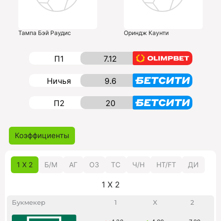
Тампа Бэй Раудис
Ориндж Каунти
П1
7.12
Ничья
9.6
П2
20
Коэффициенты
1 X 2
Б/M
АГ
ОЗ
ТС
Ч/Н
HT/FT
ДИ
1 X 2
Букмекер
1
X
2