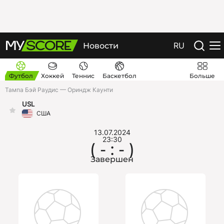
RU
Новости
Футбол
Хоккей
Теннис
Баскетбол
Больше
Тампа Бэй Раудис — Ориндж Каунти
USL
США
13.07.2024
23:30
( - : - )
Завершен