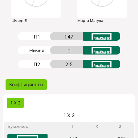
Шмидт Л.
Марта Матула
П1
1.47
Ничья
0
П2
2.5
Коэффициенты
1 X 2
1 X 2
Букмекер
1
X
2