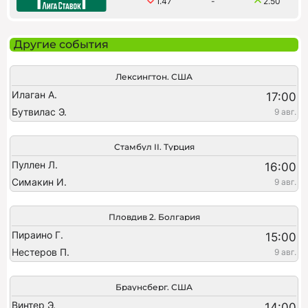
1.47
-
2.50
Другие события
Лексингтон. США
Илаган А.
17:00
Бутвилас Э.
9 авг.
Стамбул II. Турция
Пуллен Л.
16:00
Симакин И.
9 авг.
Пловдив 2. Болгария
Пираино Г.
15:00
Нестеров П.
9 авг.
Браунсберг. США
Винтер Э.
14:00