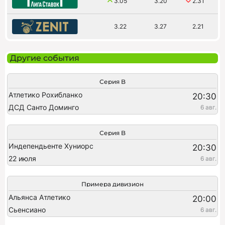
3.05
3.20
2.31
3.22
3.27
2.21
Другие события
Серия B
Атлетико Рохибланко
20:30
ДСД Санто Доминго
6 авг.
Серия B
Индепендьенте Хуниорс
20:30
22 июля
6 авг.
Примера дивизион
Альянса Атлетико
20:00
Сьенсиано
6 авг.