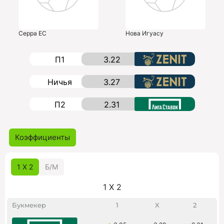
Серра ЕС
Нова Игуасу
П1
3.22
Ничья
3.27
П2
2.31
Коэффициенты
1 X 2
Б/M
1 X 2
Букмекер
1
X
2