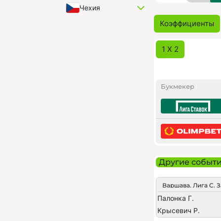
Чехия
Коэффициенты
1 X 2
Букмекер
Другие событ
Палонка Г.
Крысевич Р.