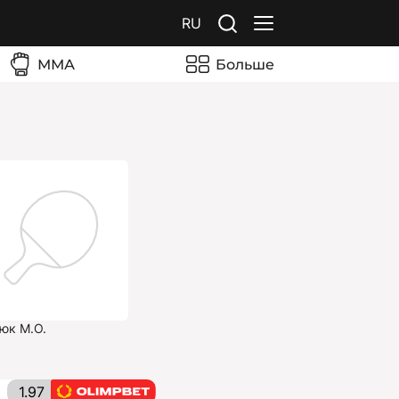
RU
ММА
Больше
юк М.О.
1.97