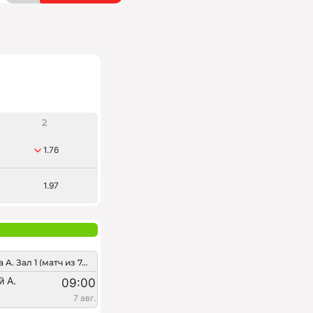
2
1.76
1.97
Минск. Лига A. Зал 1 (матч из 7-и сетов)
й А.
09:00
7 авг.