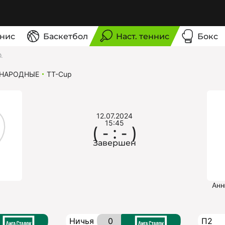
нис
Баскетбол
Наст. теннис
Бокс
.
НАРОДНЫЕ
TT-Cup
12.07.2024
15:45
( - : - )
Завершен
Анн
Ничья
0
П2