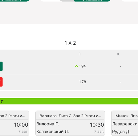
1 X 2
1
X
1.94
-
1.78
-
ия
Варшава. Лига C. Зал 2 (матч из 7-и сетов)
Варшава. Лига C. Зал 2 (матч из 7-и сетов)
Вилориа Г.
Лазаревски
10:00
10:30
Колаковский Л.
Рудов Д.
7 авг.
7 авг.