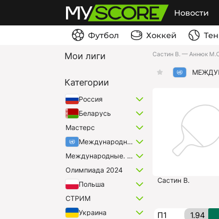
Новости
Футбол
Хоккей
Тен
Састин В. — Аннюк М.О
Мои лиги
МЕЖДУ
Категории
Россия
Беларусь
Мастерс
Международные
Международные. Микст
Олимпиада 2024
Састин В.
Польша
СТРИМ
Украина
П1
1.94