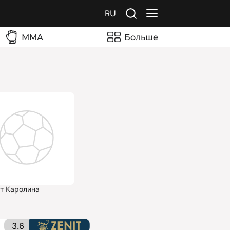
RU
ММА
Больше
т Каролина
3.6