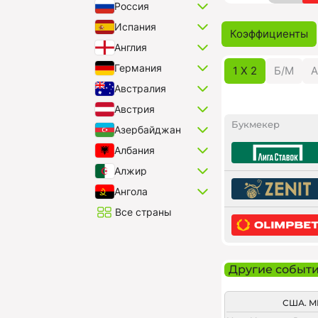
Россия
Испания
Коэффициенты
Англия
Германия
1 X 2
Б/M
А
Австралия
Австрия
Букмекер
Азербайджан
Албания
Алжир
Ангола
Все страны
Другие событ
США. M