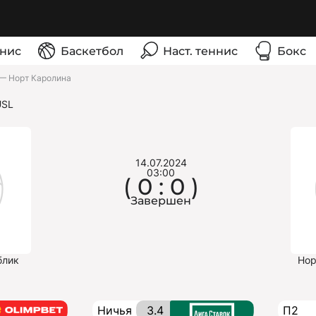
нис
Баскетбол
Наст. теннис
Бокс
— Норт Каролина
USL
14.07.2024
03:00
( 0 : 0 )
Завершен
блик
Нор
Ничья
3.4
П2