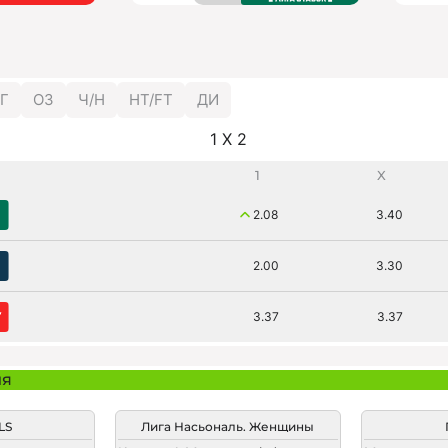
Г
ОЗ
Ч/Н
HT/FT
ДИ
1 X 2
1
X
2.08
3.40
2.00
3.30
3.37
3.37
ия
LS
Лига Насьональ. Женщины