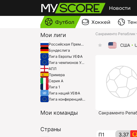
Новости
Футбол
Хоккей
Тен
Сакраменто Репаблик 
Мои лиги
Российская Премьер-Лига
США
Бундеслига
Лига Европы УЕФА
Лига чемпионов УЕФА
АПЛ
Примера
Серия A
Лига 1
Лига наций УЕФА
Лига конференций УЕФА
Мои команды
Сакраменто Репа
Страны
П1
3.37