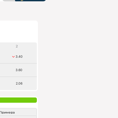
2
3.40
3.60
2.06
Примера