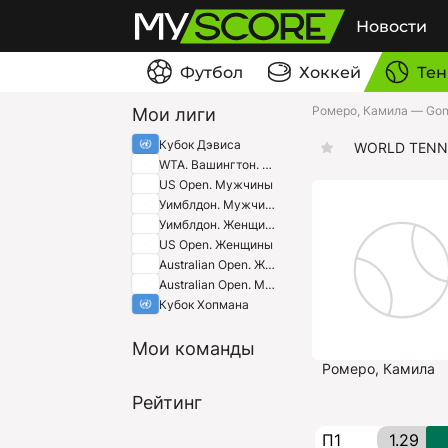
Новости
Футбол
Хоккей
Тен
Ромеро, Камила — Gonz
Мои лиги
Кубок Дэвиса
WORLD TENN
WTA. Вашингтон. США
US Open. Мужчины
Уимблдон. Мужчины
Уимблдон. Женщины
US Open. Женщины
Australian Open. Женщины
Australian Open. Мужчины
Кубок Хопмана
Мои команды
Ромеро, Камила
Рейтинг
П1
1.29