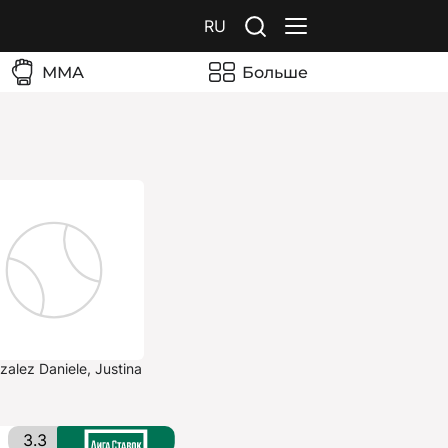
RU
ММА
Больше
zalez Daniele, Justina
3.3