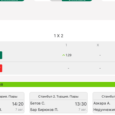
1 X 2
1
X
1.29
-
-
-
ия
ария. Пары
Стамбул 2. Турция. Пары
Стамбул
Бетов С.
Азкара А.
14:20
13:30
В.
Бар Бирюков П.
Недунчежи
7 авг.
7 авг.