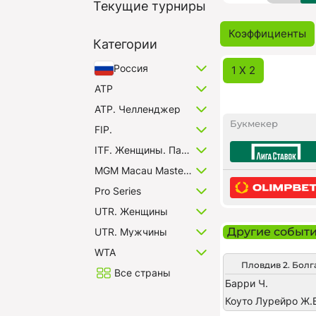
Текущие турниры
Коэффициенты
Категории
Россия
1 X 2
ATP
ATP. Челленджер
Букмекер
FIP.
ITF. Женщины. Пары
MGM Macau Masters. Мужчины
Pro Series
UTR. Женщины
Другие событ
UTR. Мужчины
WTA
Пловдив 2. Болг
Все страны
Барри Ч.
Коуто Лурейро Ж.