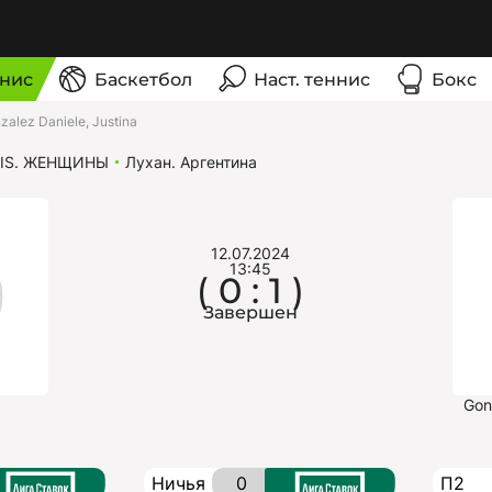
нис
Баскетбол
Наст. теннис
Бокс
alez Daniele, Justina
IS. ЖЕНЩИНЫ
Лухан. Аргентина
12.07.2024
13:45
( 0 : 1 )
Завершен
Gon
Ничья
0
П2