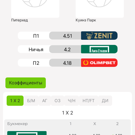
Питерхед
Куинз Парк
П1
4.51
Ничья
4.2
П2
4.18
Коэффициенты
1 X 2
Б/M
АГ
ОЗ
Ч/Н
HT/FT
ДИ
1 X 2
Букмекер
1
X
2