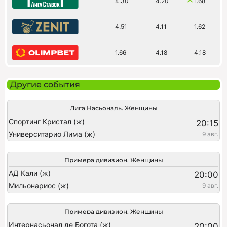
4.30
4.20
1.68
4.51
4.11
1.62
1.66
4.18
4.18
Другие события
Лига Насьональ. Женщины
Спортинг Кристал (ж)
20:15
Университарио Лима (ж)
9 авг.
Примера дивизион. Женщины
АД Кали (ж)
20:00
Мильонариос (ж)
9 авг.
Примера дивизион. Женщины
Интернасьонал де Богота (ж)
20:00