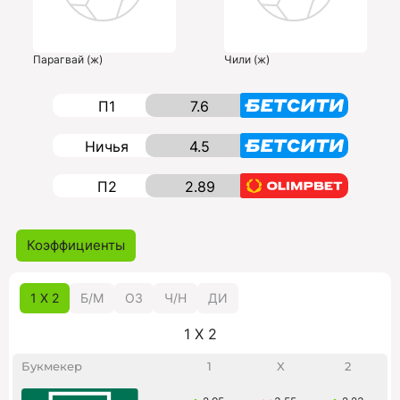
Парагвай (ж)
Чили (ж)
П1
7.6
Ничья
4.5
П2
2.89
Коэффициенты
1 X 2
Б/M
ОЗ
Ч/Н
ДИ
1 X 2
Букмекер
1
X
2