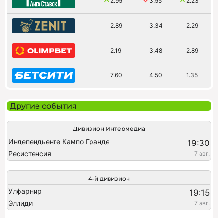
2.95
3.55
2.23
2.89
3.34
2.29
2.19
3.48
2.89
7.60
4.50
1.35
Другие события
Дивизион Интермедиа
Индепендьенте Кампо Гранде
19:30
Ресистенсия
7 авг.
4-й дивизион
Улфарнир
19:15
Эллиди
7 авг.