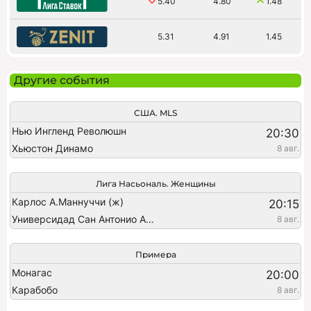
5.40
4.80
1.48
5.31
4.91
1.45
Другие события
США. MLS
Нью Ингленд Революшн
20:30
Хьюстон Динамо
8 авг.
Лига Насьональ. Женщины
Карлос А.Маннуччи (ж)
20:15
Универсидад Сан Антонио Абад (ж)
8 авг.
Примера
Монагас
20:00
Карабобо
8 авг.