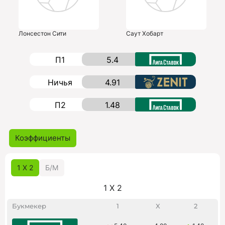
Лонсестон Сити
Саут Хобарт
П1
5.4
Ничья
4.91
П2
1.48
Коэффициенты
1 X 2
Б/M
1 X 2
Букмекер
1
X
2