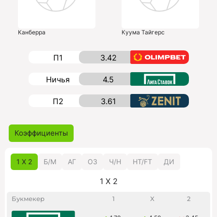
Канберра
Куума Тайгерс
П1
3.42
Ничья
4.5
П2
3.61
Коэффициенты
1 X 2
Б/M
АГ
ОЗ
Ч/Н
HT/FT
ДИ
1 X 2
Букмекер
1
X
2