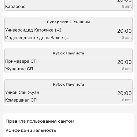
Карабобо
8 авг.
Суперлига. Женщины
Универсидад Католика (ж)
20:00
Индепендьенте дель Валье (ж)
8 авг.
Кубок Паулиста
Примавера СП
20:00
Жувентус СП
8 авг.
Кубок Паулиста
Унион Сан Жуан
20:00
Комершиал СП
8 авг.
Правила пользования сайтом
Конфиденциальность