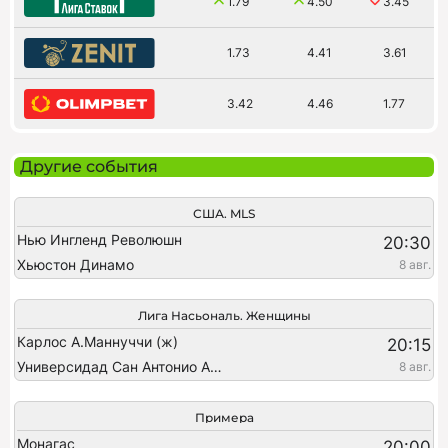
1.79
4.50
3.45
1.73
4.41
3.61
3.42
4.46
1.77
Другие события
США. MLS
Нью Ингленд Революшн
20:30
Хьюстон Динамо
8 авг.
Лига Насьональ. Женщины
Карлос А.Маннуччи (ж)
20:15
Универсидад Сан Антонио Абад (ж)
8 авг.
Примера
Монагас
20:00