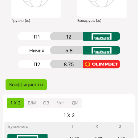
Грузия (ж)
Беларусь (ж)
П1
12
Ничья
5.8
П2
8.75
Коэффициенты
1 X 2
Б/M
ОЗ
Ч/Н
ДИ
1 X 2
Букмекер
1
X
2