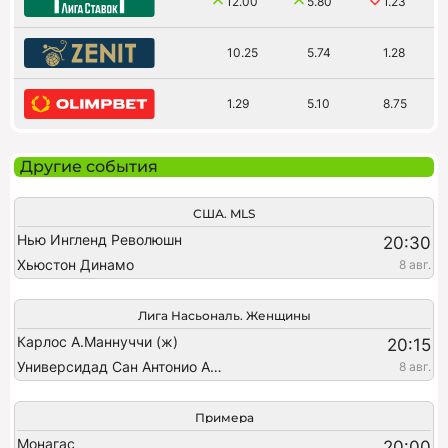
12.00
5.80
1.23
10.25
5.74
1.28
1.29
5.10
8.75
Другие события
США. MLS
Нью Ингленд Революшн
20:30
Хьюстон Динамо
8 авг.
Лига Насьональ. Женщины
Карлос А.Маннуччи (ж)
20:15
Универсидад Сан Антонио Абад (ж)
8 авг.
Примера
Монагас
20:00