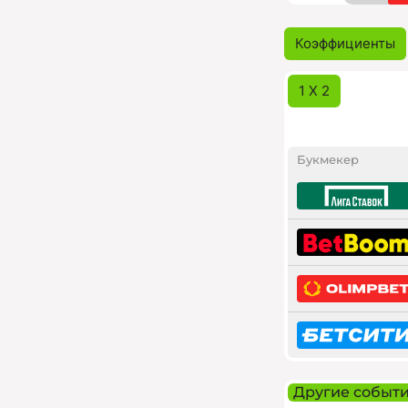
Коэффициенты
1 X 2
Букмекер
Другие событ