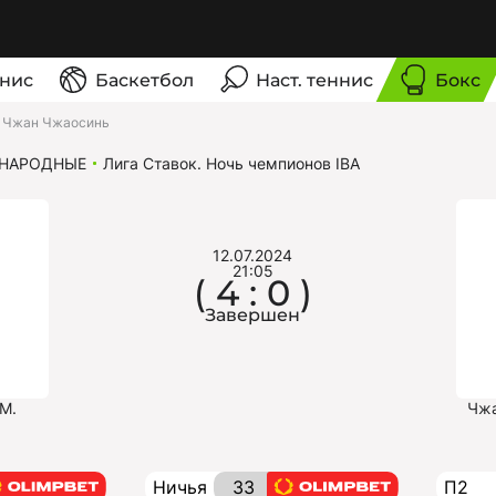
нис
Баскетбол
Наст. теннис
Бокс
 Чжан Чжаосинь
НАРОДНЫЕ
Лига Ставок. Ночь чемпионов IBA
12.07.2024
21:05
( 4 : 0 )
Завершен
М.
Чжа
Ничья
33
П2