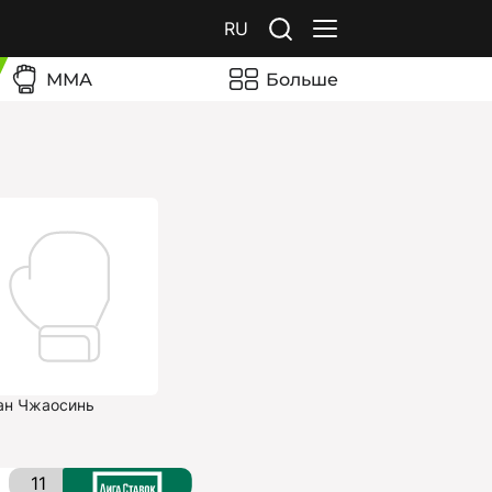
RU
ММА
Больше
н Чжаосинь
11