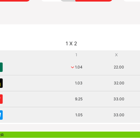
1 X 2
1
X
1.04
22.00
1.03
32.00
9.25
33.00
1.05
33.00
ия