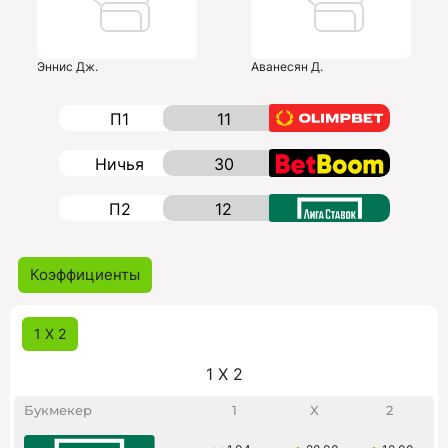
Эннис Дж.
Аванесян Д.
П1
11
Ничья
30
П2
12
Коэффициенты
1 X 2
1 X 2
Букмекер
1
X
2