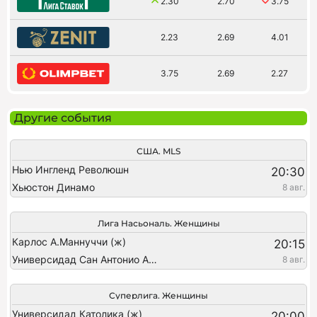
2.30
2.70
3.75
2.23
2.69
4.01
3.75
2.69
2.27
Другие события
США. MLS
Нью Ингленд Революшн
20:30
Хьюстон Динамо
8 авг.
Лига Насьональ. Женщины
Карлос А.Маннуччи (ж)
20:15
Универсидад Сан Антонио Абад (ж)
8 авг.
Суперлига. Женщины
Универсидад Католика (ж)
20:00