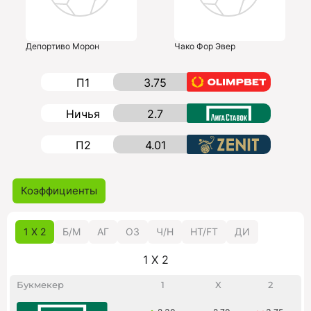
Депортиво Морон
Чако Фор Эвер
П1
3.75
Ничья
2.7
П2
4.01
Коэффициенты
1 X 2
Б/M
АГ
ОЗ
Ч/Н
HT/FT
ДИ
1 X 2
Букмекер
1
X
2