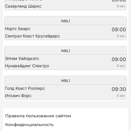
Сазерленд Шаркс
8 авг.
NBL1
Нортс Беарс
09:00
Сентрал Коаст Крусейдерс
8 авг.
NBL1
Элтем Уайлдкэтс
09:00
Нунавэйдинг Спектрз
8 авг.
NBL1
Голд Коаст Роллерс
09:30
Ипсвич Форс
8 авг.
Правила пользования сайтом
Конфиденциальность