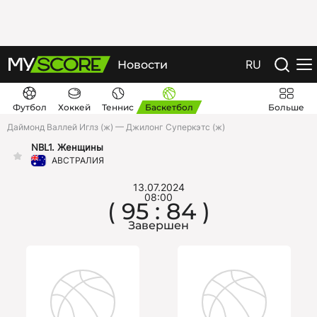
RU
Новости
Футбол
Хоккей
Теннис
Баскетбол
Больше
Даймонд Валлей Иглз (ж) — Джилонг Суперкэтс (ж)
NBL1. Женщины
АВСТРАЛИЯ
13.07.2024
08:00
( 95 : 84 )
Завершен