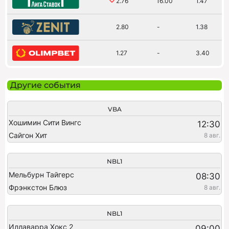
2.76
16.00
1.47
2.80
-
1.38
1.27
-
3.40
Другие события
VBA
Хошимин Сити Вингс
12:30
Сайгон Хит
8 авг.
NBL1
Мельбурн Тайгерс
08:30
Фрэнкстон Блюз
8 авг.
NBL1
Иллаварра Хокс 2
09:00