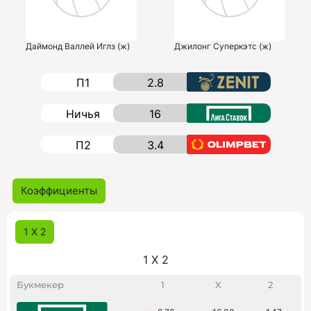
Даймонд Валлей Иглз (ж)
Джилонг Суперкэтс (ж)
П1
2.8
Ничья
16
П2
3.4
Коэффициенты
1 X 2
1 X 2
Букмекер
1
X
2