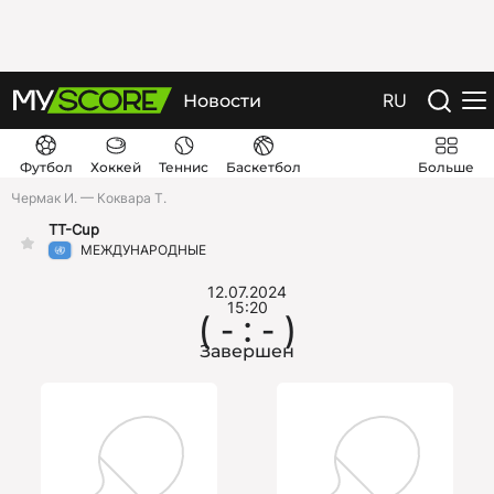
RU
Новости
Футбол
Хоккей
Теннис
Баскетбол
Больше
Чермак И. — Коквара Т.
TT-Cup
МЕЖДУНАРОДНЫЕ
12.07.2024
15:20
( - : - )
Завершен