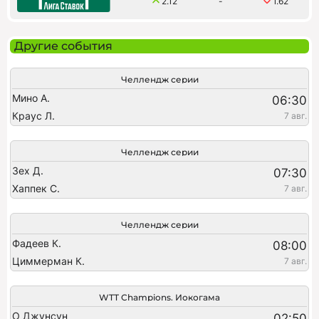
2.12
-
1.62
Другие события
Челлендж серии
Мино А.
06:30
Краус Л.
7 авг.
Челлендж серии
Зех Д.
07:30
Хаппек С.
7 авг.
Челлендж серии
Фадеев К.
08:00
Циммерман К.
7 авг.
WTT Champions. Иокогама
О Джунсун
02:50