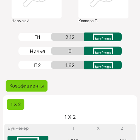
Чермак И.
Коквара Т.
П1
2.12
Ничья
0
П2
1.62
Коэффициенты
1 X 2
1 X 2
Букмекер
1
X
2