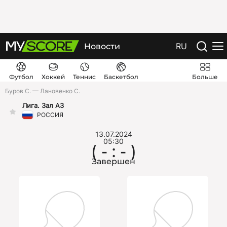
RU
Новости
Футбол
Хоккей
Теннис
Баскетбол
Больше
Буров С. — Лановенко С.
Лига. Зал А3
РОССИЯ
13.07.2024
05:30
( - : - )
Завершен