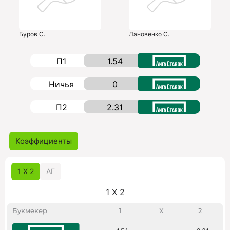
Буров С.
Лановенко С.
П1
1.54
Ничья
0
П2
2.31
Коэффициенты
1 X 2
АГ
1 X 2
Букмекер
1
X
2