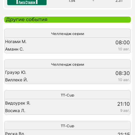
1.54
-
2.31
Другие события
Челлендж серии
Ногами М.
08:00
Аманн С.
10 авг.
Челлендж серии
Грауэр Ю.
08:30
Виллеке Й.
10 авг.
TT-Cup
Видоурек Я.
21:10
Восика Л.
9 авг.
TT-Cup
Реска Вл.
21:15