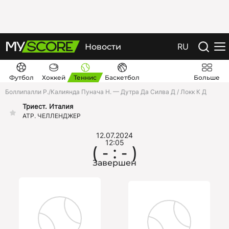
RU
Новости
Футбол
Хоккей
Теннис
Баскетбол
Больше
Боллипалли Р./Калиянда Пунача Н. — Дутра Да Силва Д / Локк К Д
Триест. Италия
ATP. ЧЕЛЛЕНДЖЕР
12.07.2024
12:05
( - : - )
Завершен