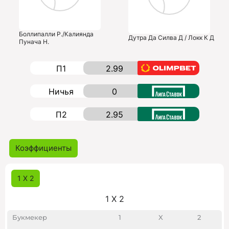
Боллипалли Р./Калиянда
Дутра Да Силва Д / Локк К Д
Пунача Н.
П1
2.99
Ничья
0
П2
2.95
Коэффициенты
1 X 2
1 X 2
Букмекер
1
X
2