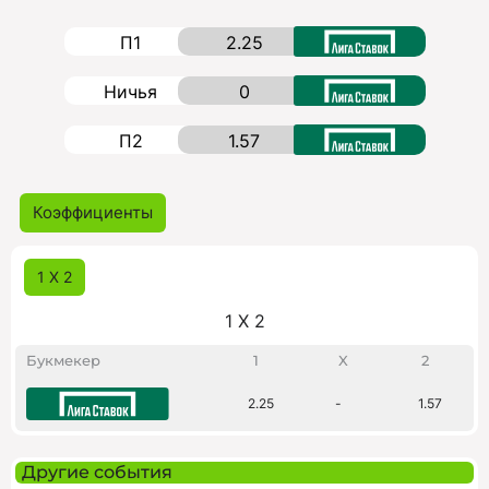
П1
2.25
Ничья
0
П2
1.57
Коэффициенты
1 X 2
1 X 2
Букмекер
1
X
2
2.25
-
1.57
Другие события