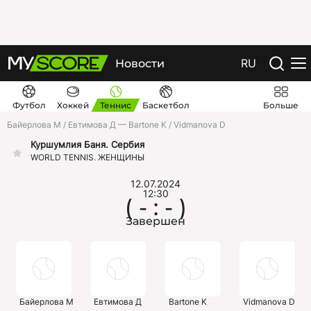
RU
Новости
Футбол
Хоккей
Теннис
Баскетбол
Больше
Байерлова М / Евтимова Д — Bartone K / Vidmanova D
Куршумлия Баня. Сербия
WORLD TENNIS. ЖЕНЩИНЫ
12.07.2024
12:30
( - : - )
Завершен
Байерлова М
Евтимова Д
Bartone K
Vidmanova D