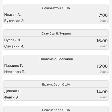
Лексингтон. США
Илаган А.
17:00
Бутвилас Э.
9 авг.
Стамбул II. Турция
Пуллен Л.
16:00
Симакин И.
9 авг.
Пловдив 2. Болгария
Пираино Г.
15:00
Нестеров П.
9 авг.
Браунсберг. США
Дивени Э.
14:00
Фенти Э.
9 авг.
Браунсберг. США