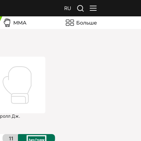
RU
ММА
Больше
ролл Дж.
11