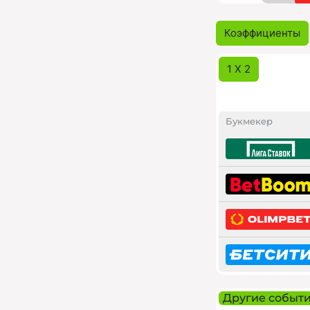
Коэффициенты
1 X 2
Букмекер
Другие событ