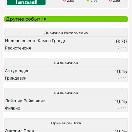
2.80
2.95
2.65
Другие события
Дивизион Интермедиа
Индепендьенте Кампо Гранде
19:30
Ресистенсия
7 авг.
1-й дивизион
Афтурелдинг
19:15
Гриндавик
7 авг.
1-й дивизион
Лейкнир Рейкьявик
19:15
Филкир
7 авг.
Примейра-Лига
Эшторил Прая
19:15