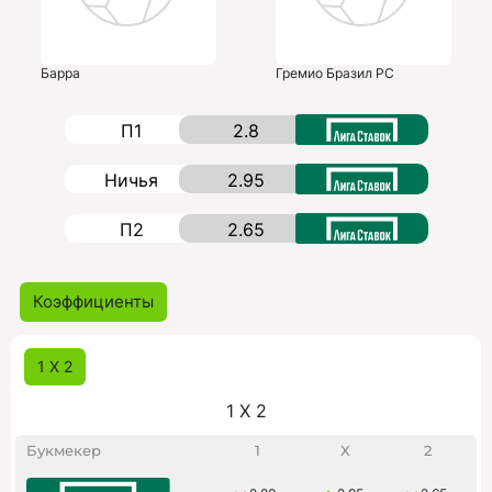
Барра
Гремио Бразил РС
П1
2.8
Ничья
2.95
П2
2.65
Коэффициенты
1 X 2
1 X 2
Букмекер
1
X
2