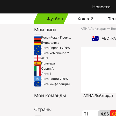
Новости
Футбол
Хоккей
Тен
АПИА Лейхгардт — Во
Мои лиги
Российская Премьер-Лига
АВСТР
Бундеслига
Лига Европы УЕФА
Лига чемпионов УЕФА
АПЛ
Примера
Серия A
Лига 1
Лига наций УЕФА
Лига конференций УЕФА
Мои команды
АПИА Лейхгардт
Страны
П1
4.86