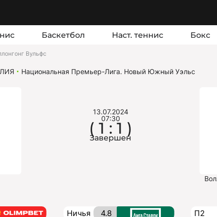
нис
Баскетбол
Наст. теннис
Бокс
ллонгонг Вульфс
АЛИЯ
Национальная Премьер-Лига. Новый Южный Уэльс
13.07.2024
07:30
( 1 : 1 )
Завершен
Вол
Ничья
4.8
П2