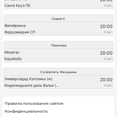
Санта Круз ПЕ
8 авг.
Серия C
Фигейренсе
20:00
Ферровиария СП
8 авг.
Примера
Монагас
20:00
Карабобо
8 авг.
Суперлига. Женщины
Универсидад Католика (ж)
20:00
Индепендьенте дель Валье (ж)
8 авг.
Правила пользования сайтом
Конфиденциальность