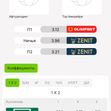
Афтурелдинг
Тор Акюрейри
П1
3.12
Ничья
3.96
П2
3.21
Коэффициенты
1 X 2
Б/M
АГ
ОЗ
Ч/Н
HT/FT
ДИ
1 X 2
Букмекер
1
X
2