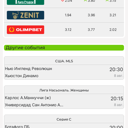
2.04
3.80
3.15
1.94
3.96
3.21
3.12
3.77
2.02
Другие события
США. MLS
Нью Ингленд Революшн
20:30
Хьюстон Динамо
8 авг.
Лига Насьональ. Женщины
Карлос А.Маннуччи (ж)
20:15
Универсидад Сан Антонио Абад (ж)
8 авг.
Серия C
Ботафого ПБ
20:00