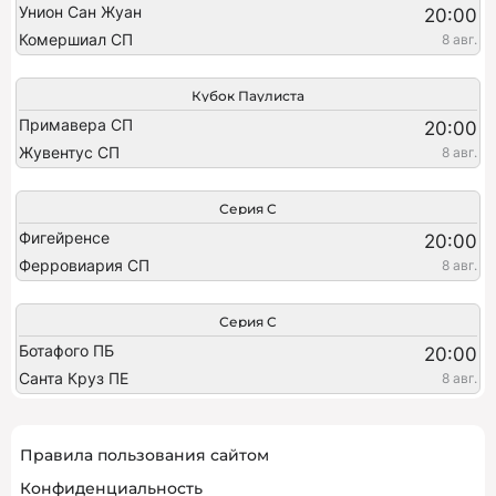
Унион Сан Жуан
20:00
Комершиал СП
8 авг.
Кубок Паулиста
Примавера СП
20:00
Жувентус СП
8 авг.
Серия C
Фигейренсе
20:00
Ферровиария СП
8 авг.
Серия C
Ботафого ПБ
20:00
Санта Круз ПЕ
8 авг.
Правила пользования сайтом
Конфиденциальность