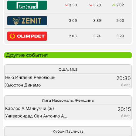
3.30
3.70
2.02
3.09
3.89
2.00
2.03
3.74
3.29
Другие события
США. MLS
Нью Ингленд Революшн
20:30
Хьюстон Динамо
8 авг.
Лига Насьональ. Женщины
Карлос А.Маннуччи (ж)
20:15
Универсидад Сан Антонио Абад (ж)
8 авг.
Кубок Паулиста