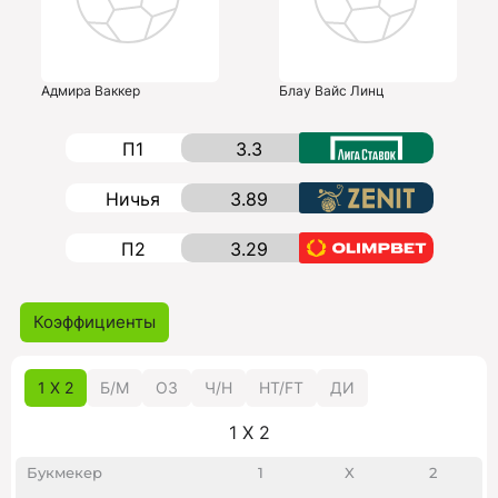
Адмира Ваккер
Блау Вайс Линц
П1
3.3
Ничья
3.89
П2
3.29
Коэффициенты
1 X 2
Б/M
ОЗ
Ч/Н
HT/FT
ДИ
1 X 2
Букмекер
1
X
2