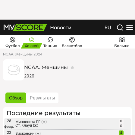
RU
Новости
Футбол
Хоккей
Теннис
Баскетбол
Больше
NCAA. Женщины 2024
NCAA. Женщины
2026
Обзор
Результаты
Последние результаты
28
0
Миннесота ГГ (ж)
Ст. Клауд (ж)
0
февр.
22
4
Висконсин (ж)