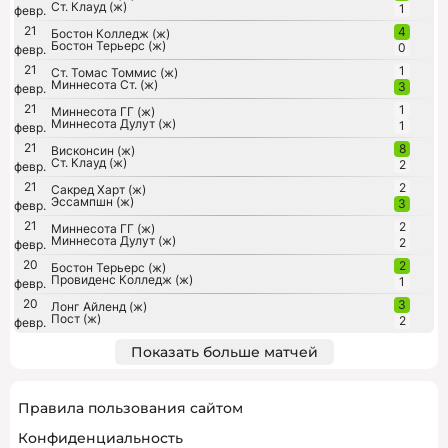
Ст. Клауд (ж)
1
февр.
21
4
Бостон Колледж (ж)
Бостон Терьерс (ж)
0
февр.
21
1
Ст. Томас Томмис (ж)
Миннесота Ст. (ж)
3
февр.
21
1
Миннесота ГГ (ж)
Миннесота Дулут (ж)
1
февр.
21
8
Висконсин (ж)
Ст. Клауд (ж)
2
февр.
21
2
Сакред Харт (ж)
Эссампшн (ж)
3
февр.
21
2
Миннесота ГГ (ж)
Миннесота Дулут (ж)
2
февр.
20
2
Бостон Терьерс (ж)
Провиденс Колледж (ж)
1
февр.
20
3
Лонг Айленд (ж)
Пост (ж)
2
февр.
Показать больше матчей
Правила пользования сайтом
Конфиденциальность