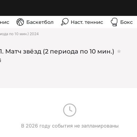
нис
Баскетбол
Наст. теннис
Бокс
иода по 10 мин.) 2024
. Матч звёзд (2 периода по 10 мин.)
6
В 2026 году события не запланированы