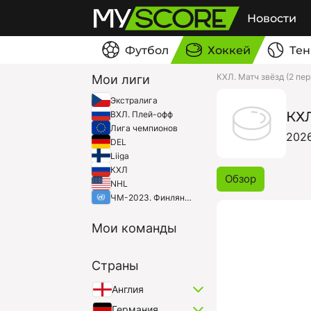
Новости
Футбол
Хоккей
Тен
КХЛ. Матч звёзд (2 пер
Мои лиги
Экстралига
КХЛ
ВХЛ. Плей-офф
Лига чемпионов
202
DEL
Liiga
КХЛ
Обзор
NHL
ЧМ-2023. Финляндия/Латвия
Мои команды
Страны
Англия
Германия