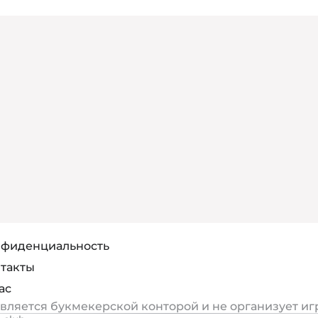
фиденциальность
такты
ас
является букмекерской конторой и не организует иг