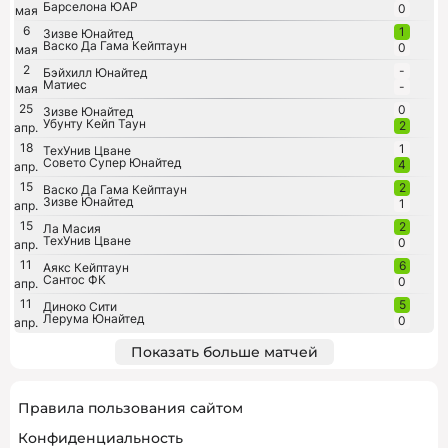
Барселона ЮАР
0
мая
6
1
Зизве Юнайтед
Васко Да Гама Кейптаун
0
мая
2
-
Бэйхилл Юнайтед
Матиес
-
мая
25
0
Зизве Юнайтед
Убунту Кейп Таун
2
апр.
18
1
ТехУнив Цване
Совето Супер Юнайтед
4
апр.
15
2
Васко Да Гама Кейптаун
Зизве Юнайтед
1
апр.
15
2
Ла Масия
ТехУнив Цване
0
апр.
11
6
Аякс Кейптаун
Сантос ФК
0
апр.
11
5
Диноко Сити
Лерума Юнайтед
0
апр.
Показать больше матчей
Правила пользования сайтом
Конфиденциальность