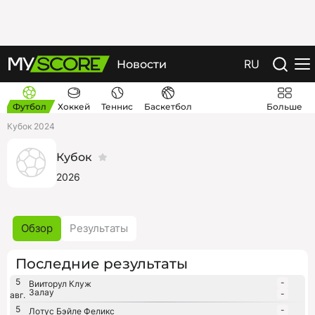
RU
Новости
Футбол
Хоккей
Теннис
Баскетбол
Больше
Кубок 2024
Кубок
2026
Обзор
Результаты
Последние результаты
5
-
Вииторул Клуж
Залау
-
авг.
5
-
Лотус Бэйле Феликс