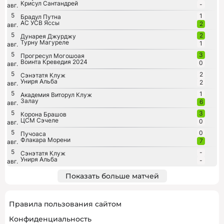
Крисул Сантандрей
-
авг.
5
1
Брадул Путна
АС УСВ Яссы
2
авг.
5
2
Дунарея Джурджу
Турну Магуреле
1
авг.
5
3
Прогресул Могошоая
Воинта Креведия 2024
0
авг.
5
2
Сэнэтатя Клуж
Униря Альба
2
авг.
5
1
Академия Виторул Клуж
Залау
6
авг.
5
3
Корона Брашов
ЦСМ Сэчеле
0
авг.
5
0
Пучоаса
Флакара Морени
7
авг.
5
-
Сэнэтатя Клуж
Униря Альба
-
авг.
Показать больше матчей
Правила пользования сайтом
Конфиденциальность